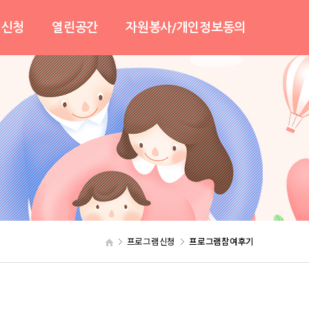
램신청
열린공간
자원봉사/개인정보동의
안내
센터소식
자원봉사활동안내
봄
사진및영상
자원봉사활동신청
기
보도자료
개인정보동의
자유게시판
협력기관
온라인상담
센터일정안내
프로그램신청
프로그램참여후기