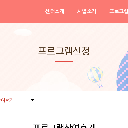
센터소개
사업소개
프로그
인사말
이용안내
프로그램
운영목적&비전
가족휴식지원사업
긴급돌
프로그램신청
기관연혁
사례관리지원사업
참여후
조직도및직원현황
가족역량강화사업
오시는길
정책기획사업
참여후기
프로그램참여후기