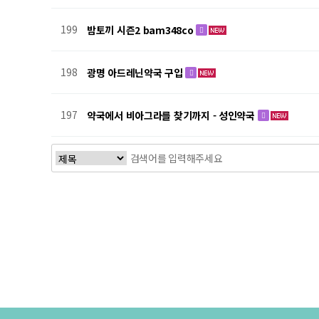
199
밤토끼 시즌2 bam348co
198
광명 아드레닌약국 구입
197
약국에서 비아그라를 찾기까지 - 성인약국
다음
맨끝